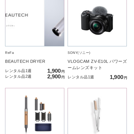
13
14
15
16
17
18
19
休
休
休
休
休
休
休
11/1
2
3
4
5
6
7
△
△
△
△
△
△
△
20
21
22
23
24
25
26
休
休
休
休
休
休
休
8
9
10
11
12
13
15
-
-
-
-
-
-
-
27
28
29
30
10/1
2
3
休
休
休
休
△
△
△
ReFa
SONY(ソニー)
10
11
12
13
14
15
-
-
-
-
-
-
BEAUTECH DRYER
VLOGCAM ZV-E10L パワーズ
ームレンズキット
1,900
4
5
6
7
8
9
10
レンタル品1週
円
△
△
△
△
△
△
△
2,900
1,900
レンタル品2週
レンタル品1週
円
円
11
12
13
14
15
16
17
△
△
△
△
△
△
△
18
19
20
21
22
23
24
△
△
△
△
△
△
△