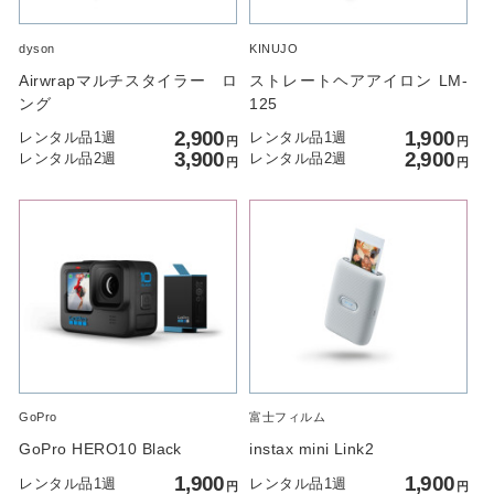
25
26
27
28
29
30
31
△
△
△
△
△
△
△
dyson
KINUJO
Airwrapマルチスタイラー ロ
ストレートヘアアイロン LM-
11/1
2
3
4
5
6
7
ング
125
△
△
△
△
△
△
△
2,900
1,900
レンタル品1週
レンタル品1週
円
円
3,900
2,900
レンタル品2週
レンタル品2週
円
円
8
9
10
11
12
13
14
-
-
-
-
-
-
-
15
16
17
18
19
20
15
-
-
-
-
-
-
-
10
11
12
13
14
15
-
-
-
-
-
-
GoPro
富士フィルム
GoPro HERO10 Black
instax mini Link2
1,900
1,900
レンタル品1週
レンタル品1週
円
円