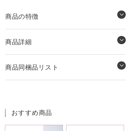
日
月
火
水
木
金
土
20
21
22
23
24
25
26
休
休
休
休
休
休
休
商品の特徴
9
8/10
11
12
13
14
15
-
休
休
休
休
休
休
27
28
29
30
10/1
2
3
休
休
休
休
△
△
△
商品詳細
16
17
18
19
20
21
22
休
休
休
休
休
休
休
4
5
6
7
8
9
10
△
△
△
△
△
△
△
メーカー公式サイト
商品同梱品リスト
23
24
25
26
27
28
29
休
休
休
休
休
休
休
11
12
13
14
15
16
17
△
△
△
△
△
△
△
30
31
9/1
2
3
4
5
休
休
休
休
休
休
休
18
19
20
21
22
23
24
△
△
△
△
△
△
△
おすすめ商品
6
7
8
9
10
11
12
休
休
休
休
休
休
休
25
26
27
28
29
30
31
△
△
△
△
△
△
△