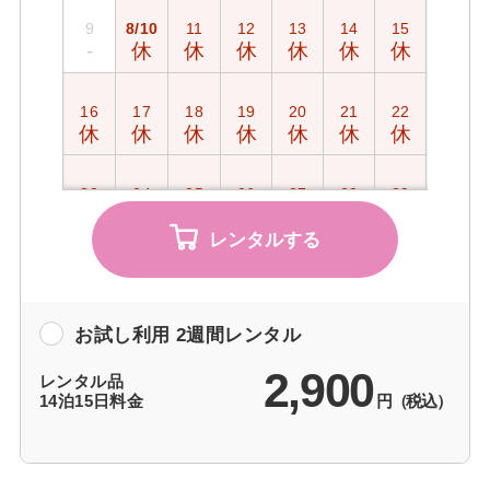
9
8/10
11
12
13
14
15
故障・不具合・紛失等
-
休
休
休
休
休
休
16
17
18
19
20
21
22
よくあるご質問
休
休
休
休
休
休
休
お問い合わせ
23
24
25
26
27
28
29
休
休
休
休
休
休
休
レンタルする
30
31
9/1
2
3
4
5
休
休
休
休
休
休
休
ログアウト
お試し利用 2週間レンタル
6
7
8
9
10
11
12
2,900
休
休
休
休
休
休
休
レンタル品
14泊15日料金
円（税込）
13
14
15
16
17
18
19
休
休
休
休
休
休
休