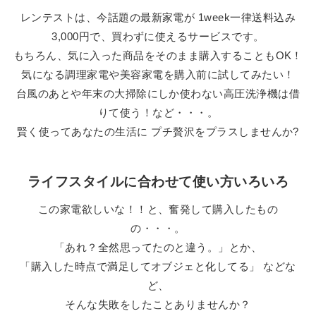
レンテストは、今話題の最新家電が 1week一律送料込み
故障・不具合・紛失等
3,000円で、買わずに使えるサービスです。
もちろん、気に入った商品をそのまま購入することもOK！
気になる調理家電や美容家電を購入前に試してみたい！
よくあるご質問
台風のあとや年末の大掃除にしか使わない高圧洗浄機は借
りて使う！など・・・。
お問い合わせ
賢く使ってあなたの生活に プチ贅沢をプラスしませんか?
ライフスタイルに合わせて使い方いろいろ
ログアウト
この家電欲しいな！！と、奮発して購入したもの
の・・・。
「あれ？全然思ってたのと違う。」とか、
「購入した時点で満足してオブジェと化してる」 などな
ど、
そんな失敗をしたことありませんか？